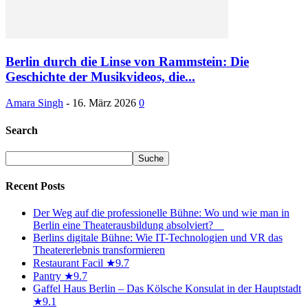
Berlin durch die Linse von Rammstein: Die
Geschichte der Musikvideos, die...
Amara Singh
-
16. März 2026
0
Search
Recent Posts
Der Weg auf die professionelle Bühne: Wo und wie man in
Berlin eine Theaterausbildung absolviert?
Berlins digitale Bühne: Wie IT-Technologien und VR das
Theatererlebnis transformieren
Restaurant Facil ★9.7
Pantry ★9.7
Gaffel Haus Berlin – Das Kölsche Konsulat in der Hauptstadt
★9.1