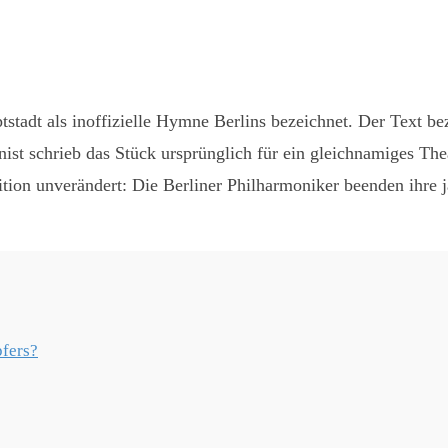
st
WhatsApp
stadt als inoffizielle Hymne Berlins bezeichnet. Der Text b
 schrieb das Stück ursprünglich für ein gleichnamiges Theat
ition unverändert: Die Berliner Philharmoniker beenden ihre 
pfers?